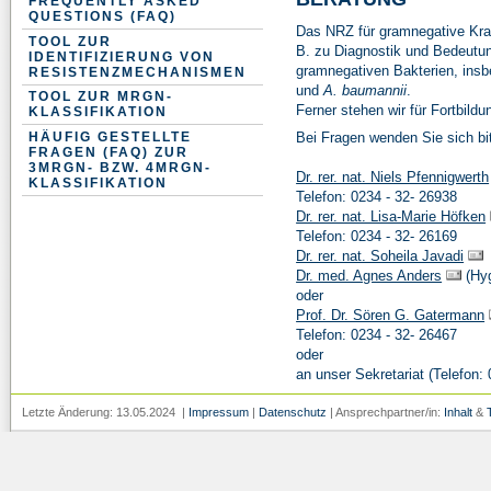
FREQUENTLY ASKED
QUESTIONS (FAQ)
Das NRZ für gramnegative Kran
TOOL ZUR
B. zu Diagnostik und Bedeut
IDENTIFIZIERUNG VON
gramnegativen Bakterien, ins
RESISTENZMECHANISMEN
und
A. baumannii
.
TOOL ZUR MRGN-
Ferner stehen wir für Fortbild
KLASSIFIKATION
HÄUFIG GESTELLTE
Bei Fragen wenden Sie sich bi
FRAGEN (FAQ) ZUR
3MRGN- BZW. 4MRGN-
Dr. rer. nat. Niels Pfennigwerth
KLASSIFIKATION
Telefon: 0234 - 32- 26938
Dr. rer. nat. Lisa-Marie Höfken
Telefon: 0234 - 32- 26169
Dr. rer. nat. Soheila Javadi
Dr. med. Agnes Anders
(Hyg
oder
Prof. Dr. Sören G. Gatermann
Telefon: 0234 - 32- 26467
oder
an unser Sekretariat (Telefon:
Letzte Änderung: 13.05.2024 |
Impressum
|
Datenschutz
| Ansprechpartner/in:
Inhalt
&