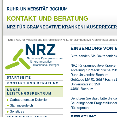
KONTAKT UND BERATUNG
NRZ FÜR GRAMNEGATIVE KRANKENHAUSERREGER
RUB
»
Abt. für Medizinische Mikrobiologie
»
NRZ für gramnegative Krankenhauserrege
EINSENDUNG VON 
Bitte senden Sie Bakterieniso
NRZ für gramnegative Kranken
Abteilung für Medizinische Mik
Ruhr-Universität Bochum
STARTSEITE
Gebäude MA 01 Süd / Fach 2
KONTAKT UND BERATUNG
Universitätsstr. 150
44801 Bochum
UNSER
LEISTUNGSSPEKTRUM
Benutzen Sie dazu bitte die d
Carbapenemase-Detektion
Bei dringenden Fragestellungen
Stammvergleich
Rücksprache.
Sonstiges
BERATUNG