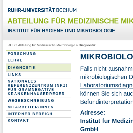
ABTEILUNG FÜR MEDIZINISCHE MI
INSTITUT FÜR HYGIENE UND MIKROBIOLOGIE
RUB
»
Abteilung für Medizinische Mikrobiologie
»
Diagnostik
FORSCHUNG
MIKROBIOLO
LEHRE
Falls nicht ausnah
DIAGNOSTIK
LINKS
mikrobiologischen D
NATIONALES
Laboratoriumsdiag
REFERENZZENTRUM (NRZ)
FÜR GRAMNEGATIVE
können Sie sich au
KRANKENHAUSERREGER
WEGBESCHREIBUNG
Befundinterpretatio
MITARBEITER/INNEN
Adresse:
INTERNER BEREICH
Institut für Medi
KONTAKT
GmbH